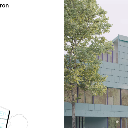
ron
rojets